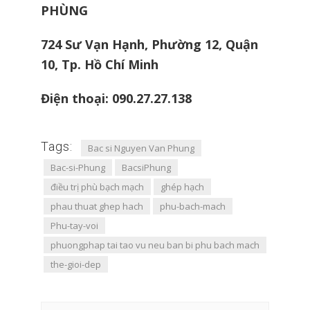
PHÙNG
724 Sư Vạn Hạnh, Phường 12, Quận
10, Tp. Hồ Chí Minh
Điện thoại: 090.27.27.138
Tags:
Bac si Nguyen Van Phung
Bac-si-Phung
BacsiPhung
điều trị phù bạch mạch
ghép hạch
phau thuat ghep hach
phu-bach-mach
Phu-tay-voi
phuongphap tai tao vu neu ban bi phu bach mach
the-gioi-dep