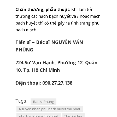
Chấn thương, phẫu thuật:
Khi làm tổn
thương các hạch bạch huyết và / hoặc mạch
bạch huyết thì có thể gây ra tình trạng phù
bạch mạch.
Tiến sĩ – Bác sĩ NGUYỄN VĂN
PHÙNG
724 Sư Vạn Hạnh, Phường 12, Quận
10, Tp. Hồ Chí Minh
Điện thoại: 090.27.27.138
Tags:
Bac-si-Phung
Nguyen nhan phu bach huyet thu phat
phu bach huyet thu phat
Thegioidep